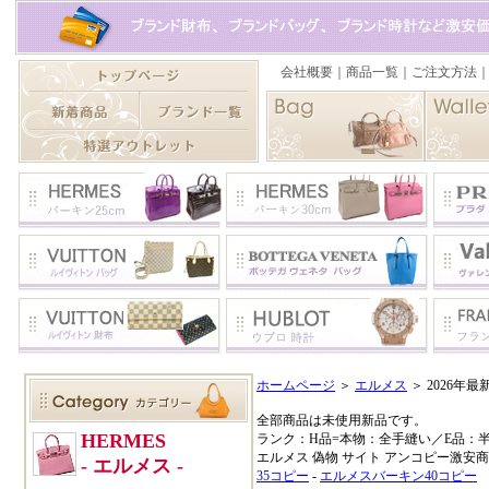
ホームページ
＞
エルメス
＞ 2026
全部商品は未使用新品です。
ランク：H品=本物：全手縫い／E品：
エルメス 偽物 サイト アンコピー激安
35コピー
-
エルメスバーキン40コピー