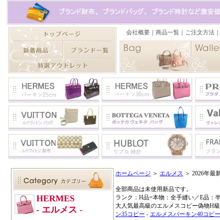
ホームページ
＞
エルメス
＞ 2026
全部商品は未使用新品です。
ランク：H品=本物：全手縫い／E品：
大人気最高級のエルメスコピー偽物H級品
ン35コピー
-
エルメスバーキン40コピ