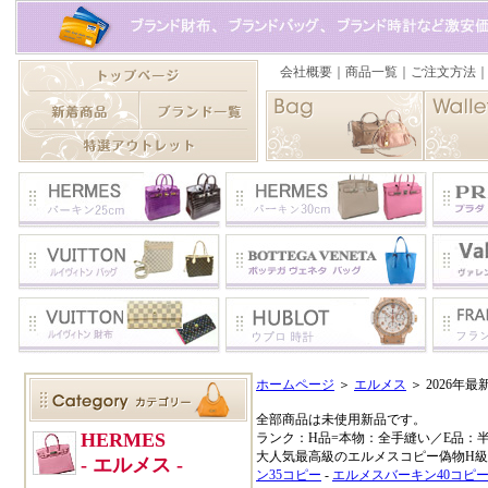
ホームページ
＞
エルメス
＞ 2026
全部商品は未使用新品です。
ランク：H品=本物：全手縫い／E品：
大人気最高級のエルメスコピー偽物H級品
ン35コピー
-
エルメスバーキン40コピ