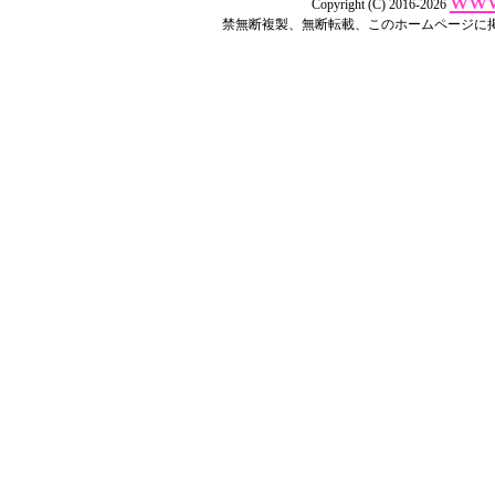
www
Copyright (C) 2016-2026
禁無断複製、無断転載、このホームページに