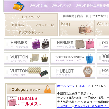
ホームページ
＞
エルメス
＞ ウォレット
全部商品は未使用新品です。
ランク：H品=本物：全手縫い／E品：
大人気最高級のエルメスコピー偽物H級品
ン35コピー
-
エルメスバーキン40コピ