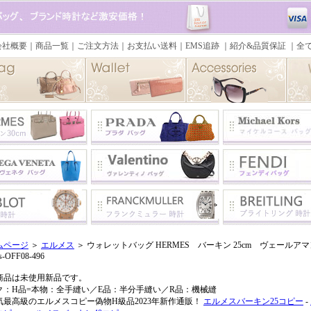
ムページ
＞
エルメス
＞ ウォレットバッグ HERMES バーキン 25cm ヴェールアマンド 
s-OFF08-496
商品は未使用新品です。
ク：H品=本物：全手縫い／E品：半分手縫い／R品：機械縫
気最高級のエルメスコピー偽物H級品2023年新作通販！
エルメスバーキン25コピー
-