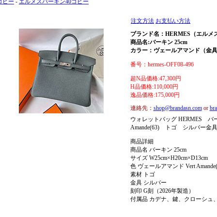
コピー
-
エルメスバーキン40コピー
注文方法
お支払い方法
ブランド名：HERMES（エルメ
商品名:バーキン 25cm
カラー：ヴェールアマンド（金
番号：hermes-OFF08-496
超N品価格:47,300円
H品価格:110,000円
逸品価格:175,000円
連絡先：
shop@brandasn.com
or
br
ウォレットバッグ HERMES バーキ
Amande(63) トゴ シルバー金具 he
商品詳細
商品名 バーキン 25cm
サイズ W25cm×H20cm×D13cm
色 ヴェールアマンド Vert Amande(
素材 トゴ
金具 シルバー
刻印 G刻（2026年製造）
付属品 カデナ、鍵、クローシュ