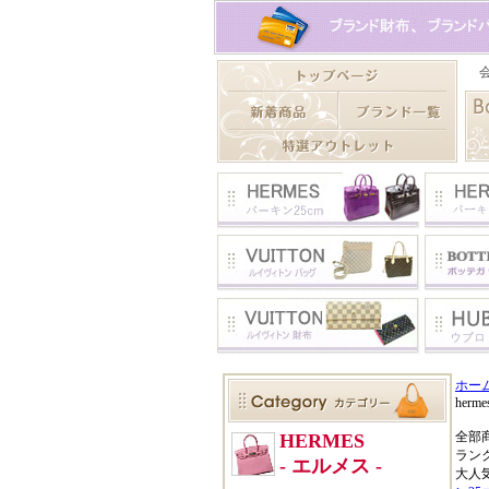
ホー
herme
全部
ラン
大人