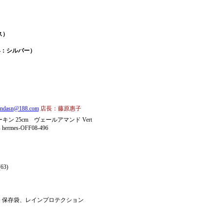
ス）
具：シルバー）
andasn@188.com
店長：藤原惠子
ン 25cm ヴェールアマンド Vert
rmes-OFF08-496
63)
、保存袋、レインプロテクション