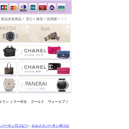
エラン ミラー付き ゴールド ヴォーエプソ
バーキン35コピー
-
エルメスバーキン40コピ