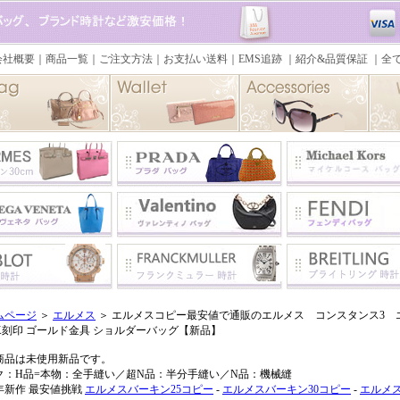
ムページ
＞
エルメス
＞ エルメスコピー最安値で通販のエルメス コンスタンス3 
K刻印 ゴールド金具 ショルダーバッグ【新品】
商品は未使用新品です。
ク：H品=本物：全手縫い／超N品：半分手縫い／N品：機械縫
6年新作 最安値挑戦
エルメスバーキン25コピー
-
エルメスバーキン30コピー
-
エルメス