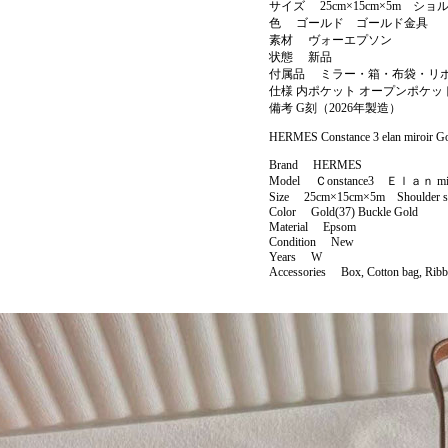
サイズ 25cm×15cm×5m ショル
色 ゴールド ゴールド金具
素材 ヴォーエプソン
状態 新品
付属品 ミラー・箱・布袋・リ
仕様 内ポケット オープンポケット 
備考 G刻（2026年製造）
HERMES Constance 3 elan miroir
Brand HERMES
Model Ｃonstance3 Ｅｌａｎ mir
Size 25cm×15cm×5m Shoulder str
Color Gold(37) Buckle Gold
Material Epsom
Condition New
Years W
Accessories Box, Cotton bag, Rib