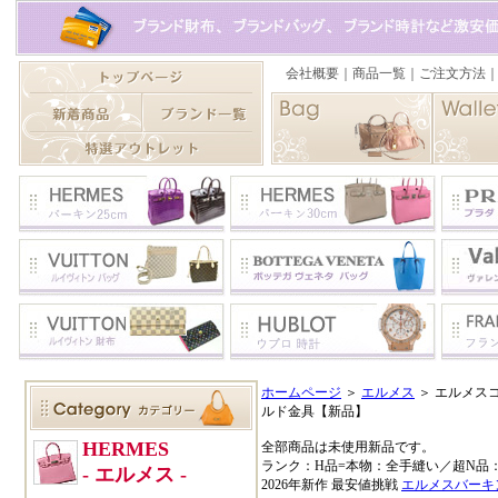
ホームページ
＞
エルメス
＞ エルメス
ルド金具【新品】
全部商品は未使用新品です。
ランク：H品=本物：全手縫い／超N品
2026年新作 最安値挑戦
エルメスバーキ