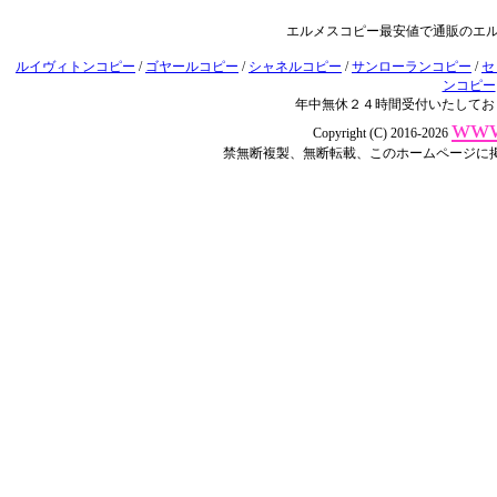
エルメスコピー最安値で通販のエル
ルイヴィトンコピー
/
ゴヤールコピー
/
シャネルコピー
/
サンローランコピー
/
セ
ンコピー
年中無休２４時間受付いたしてお
www
Copyright (C) 2016-2026
禁無断複製、無断転載、このホームページに