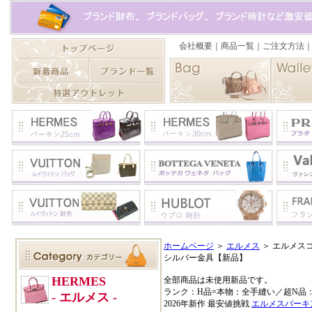
ホームページ
＞
エルメス
＞ エルメス
シルバー金具【新品】
全部商品は未使用新品です。
ランク：H品=本物：全手縫い／超N品
2026年新作 最安値挑戦
エルメスバーキ