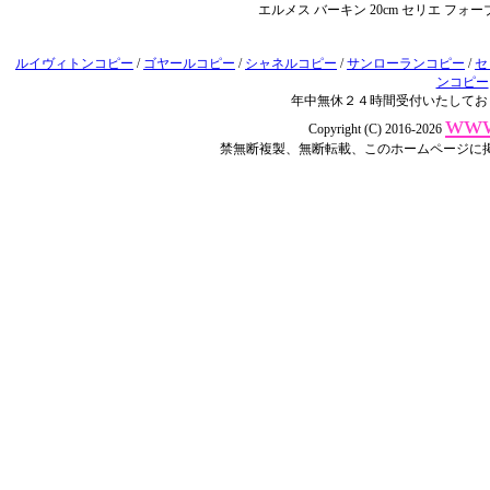
エルメス バーキン 20cm セリエ フ
ルイヴィトンコピー
/
ゴヤールコピー
/
シャネルコピー
/
サンローランコピー
/
セ
ンコピー
年中無休２４時間受付いたしてお
www
Copyright (C) 2016-2026
禁無断複製、無断転載、このホームページに