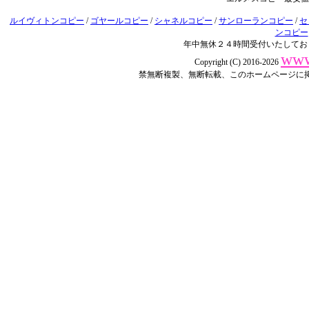
ルイヴィトンコピー
/
ゴヤールコピー
/
シャネルコピー
/
サンローランコピー
/
セ
ンコピー
年中無休２４時間受付いたしてお
www
Copyright (C) 2016-2026
禁無断複製、無断転載、このホームページに