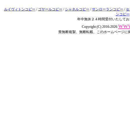
ルイヴィトンコピー
/
ゴヤールコピー
/
シャネルコピー
/
サンローランコピー
/
セ
ンコピー
年中無休２４時間受付いたしてお
www
Copyright (C) 2016-2026
禁無断複製、無断転載、このホームページに