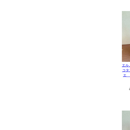
エル
コタ
エ 