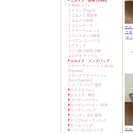
エル
コタ
ケッ
エル