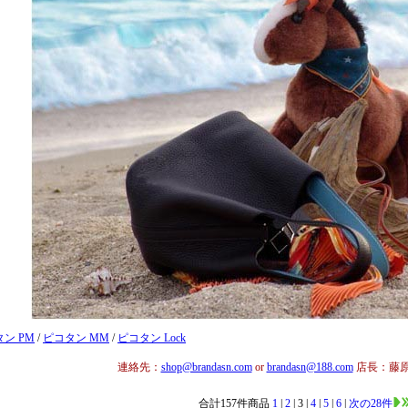
ン PM
/
ピコタン MM
/
ピコタン Lock
連絡先：
shop@brandasn.com
or
brandasn@188.com
店長：藤
合計157件商品
1
|
2
| 3 |
4
|
5
|
6
|
次の28件