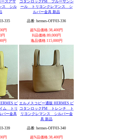
ローズアザ
コタンロックPM ブルーサンシ
ンス シル
ール トリヨンクレマンス シ
品
ルバー金具 新品
03-335
品番: hermes-OFF03-336
00円
超N品価格:38,400円
00円
H品価格:89,000円
00円
逸品価格:115,000円
RMES ピ
エルメスコピー通販 HERMES ピ
イム トリ
コタンロックPM トレンチ ト
ルバー金具
リヨンクレマンス シルバー金
具 新品
03-339
品番: hermes-OFF03-340
00円
超N品価格:38,400円