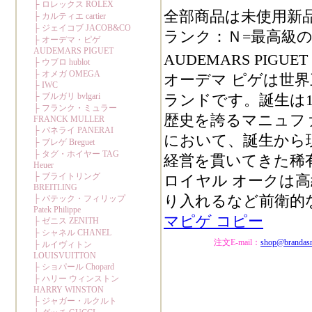
全部商品は未使用新
ランク：Ｎ=最高級の
AUDEMARS PIGU
オーデマ ピゲは世
ランドです。誕生は1
歴史を誇るマニュフ
において、誕生から
経営を貫いてきた稀
ロイヤル オークは
り入れるなど前衛的
マピゲ コピー
注文E-mail：
shop@brandas