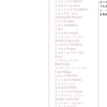
オー
でも
く、
を初