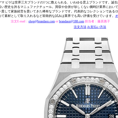
デマ ピゲは世界三大ブランドの1つに数えられる、いわゆる雲上ブランドです。誕生は
長い歴史を誇るマニュファクチュール。買収や合併が珍しくない腕時計業界におい
一貫して家族経営を貫いてきた稀有なブランドです。代表的なコレクションであるロ
めて素材として取り入れるなど前衛的な試みは業界でも高い評価を受けています。
注文E-mail：
shop@brandasn.com
or
brandasn@188.com
担当者：藤原惠子
注文方法
お支払い方法