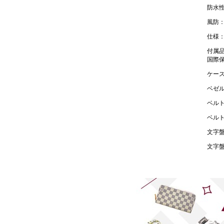
防水性
風防
仕様：
付属品
国際
ケー
ベゼル
ベル
ベル
文字
文字