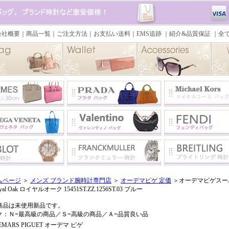
ムページ
＞
メンズ ブランド腕時計専門店
＞
オーデマピゲ 定価
＞オーデマピゲスーパー
yal Oak ロイヤルオーク 15451ST.ZZ.1256ST.03 ブルー
商品は未使用新品です。
ク：Ｎ=最高級の商品／Ｓ=高級の商品／Ａ=品質良い品
EMARS PIGUET オーデマ ピゲ