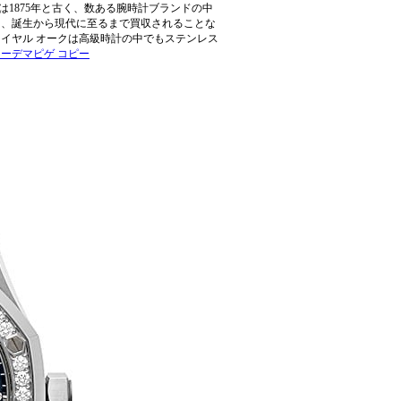
1875年と古く、数ある腕時計ブランドの中
て、誕生から現代に至るまで買収されることな
イヤル オークは高級時計の中でもステンレス
オーデマピゲ コピー