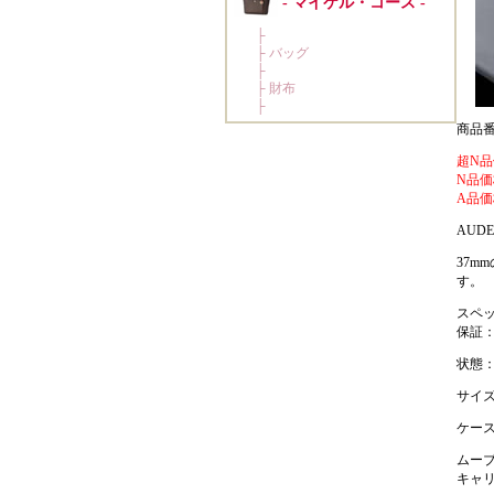
商品番号
超N品
N品価
A品価
AUDE
37m
す。
スペ
保証
状態
サイ
ケース径
ムー
キャリバ