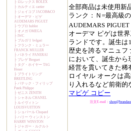
全部商品は未使用新
ランク：Ｎ=最高級の
AUDEMARS PIGU
オーデマ ピゲは世
ランドです。誕生は1
歴史を誇るマニュフ
において、誕生から
経営を貫いてきた稀
ロイヤル オークは
り入れるなど前衛的
マピゲ コピー
注文E-mail：
shop@brandas