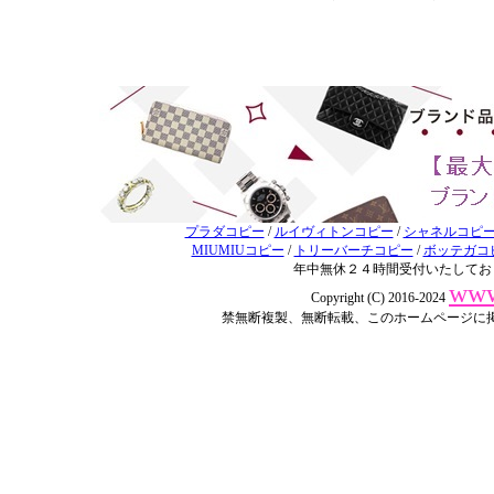
プラダコピー
/
ルイヴィトンコピー
/
シャネルコピ
MIUMIUコピー
/
トリーバーチコピー
/
ボッテガコ
年中無休２４時間受付いたしてお
www
Copyright (C) 2016-2024
禁無断複製、無断転載、このホームページに