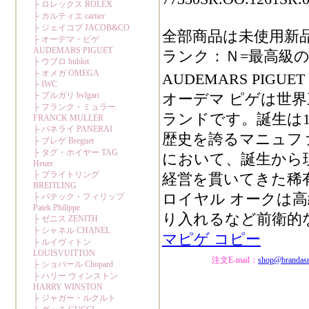
全部商品は未使用新
ランク：Ｎ=最高級の
AUDEMARS PIGU
オーデマ ピゲは世
ランドです。誕生は1
歴史を誇るマニュフ
において、誕生から
経営を貫いてきた稀
ロイヤル オークは
り入れるなど前衛的
マピゲ コピー
注文E-mail：
shop@brandas