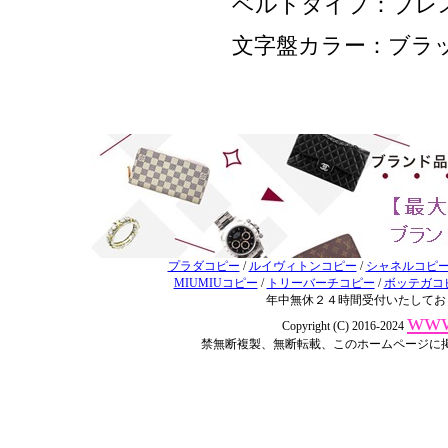
ベルトタイプ：ブレ
文字盤カラー：ブラ
プラダコピー
/
ルイヴィトンコピー
/
シャネルコピ
MIUMIUコピー
/
トリーバーチコピー
/
ボッテガコ
年中無休２４時間受付いたしてお
www
Copyright (C) 2016-2024
禁無断複製、無断転載、このホームページに