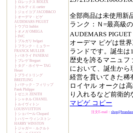
全部商品は未使用新
ランク：Ｎ=最高級の
AUDEMARS PIGU
オーデマ ピゲは世
ランドです。誕生は1
歴史を誇るマニュフ
において、誕生から
経営を貫いてきた稀
ロイヤル オークは
り入れるなど前衛的
マピゲ コピー
注文E-mail：
shop@brandas