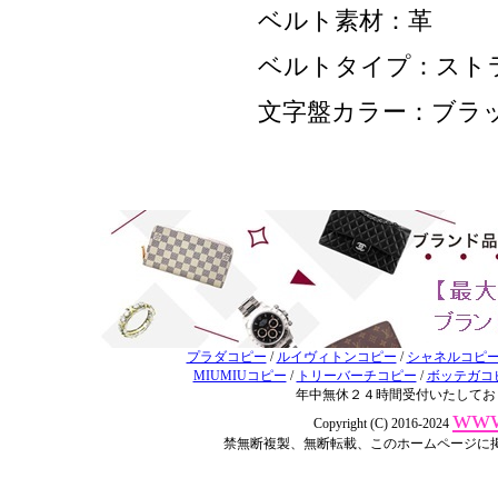
ベルト素材：革
ベルトタイプ：スト
文字盤カラー：ブラ
プラダコピー
/
ルイヴィトンコピー
/
シャネルコピ
MIUMIUコピー
/
トリーバーチコピー
/
ボッテガコ
年中無休２４時間受付いたしてお
www
Copyright (C) 2016-2024
禁無断複製、無断転載、このホームページに