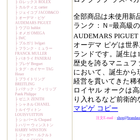
全部商品は未使用新
ランク：Ｎ=最高級の
AUDEMARS PIGU
オーデマ ピゲは世
ランドです。誕生は1
歴史を誇るマニュフ
において、誕生から
経営を貫いてきた稀
ロイヤル オークは
り入れるなど前衛的
マピゲ コピー
注文E-mail：
shop@brandas