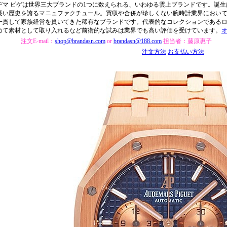
デマ ピゲは世界三大ブランドの1つに数えられる、いわゆる雲上ブランドです。誕生は
長い歴史を誇るマニュファクチュール。買収や合併が珍しくない腕時計業界におい
一貫して家族経営を貫いてきた稀有なブランドです。代表的なコレクションであるロ
めて素材として取り入れるなど前衛的な試みは業界でも高い評価を受けています。
注文E-mail：
shop@brandasn.com
or
brandasn@188.com
担当者：藤原惠子
注文方法
お支払い方法