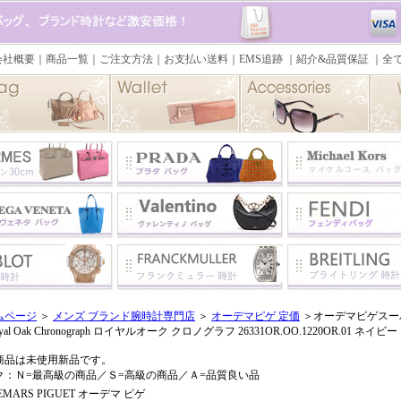
ムページ
＞
メンズ ブランド腕時計専門店
＞
オーデマピゲ 定価
＞オーデマピゲスーパー
yal Oak Chronograph ロイヤルオーク クロノグラフ 26331OR.OO.1220OR.01 ネイビー
商品は未使用新品です。
ク：Ｎ=最高級の商品／Ｓ=高級の商品／Ａ=品質良い品
EMARS PIGUET オーデマ ピゲ