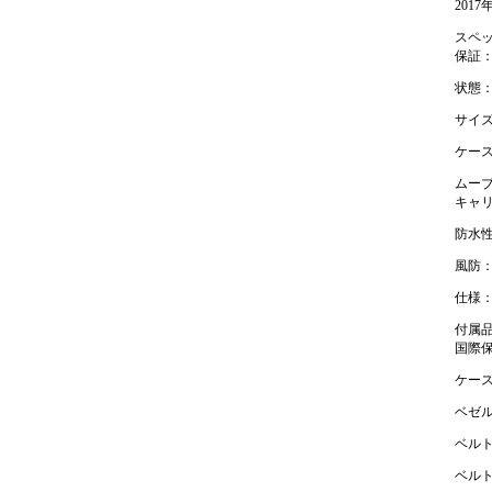
201
スペ
保証
状態
サイ
ケース
ムー
キャリバ
防水性
風防
仕様
付属品
国際
ケース
ベゼル
ベルト
ベル