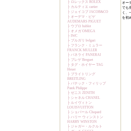
オー
でも
く、
を初