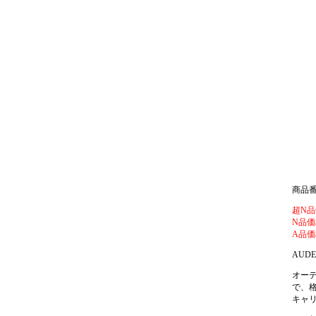
商品番号
超N品
N品価
A品価
AUDE
オー
で、
キャリ