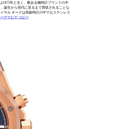
1875年と古く、数ある腕時計ブランドの中
て、誕生から現代に至るまで買収されることな
イヤル オークは高級時計の中でもステンレス
オーデマピゲ コピー