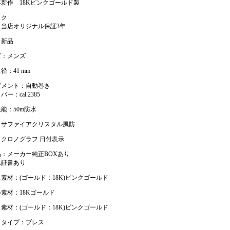
7年新作 18Kピンクゴールド製
ック
：当店オリジナル保証3年
：新品
ズ：メンズ
径：41 mm
ブメント：自動巻き
ー：cal.2385
能：50m防水
：サファイアクリスタル風防
：クロノグラフ 日付表示
：メーカー純正BOXあり
保証書あり
素材：(ゴールド：18K)ピンクゴールド
素材：18Kゴールド
素材：(ゴールド：18K)ピンクゴールド
トタイプ：ブレス