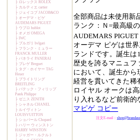
全部商品は未使用新
ランク：Ｎ=最高級の
AUDEMARS PIGU
オーデマ ピゲは世
ランドです。誕生は1
歴史を誇るマニュフ
において、誕生から
経営を貫いてきた稀
ロイヤル オークは
り入れるなど前衛的
マピゲ コピー
注文E-mail：
shop@brandas