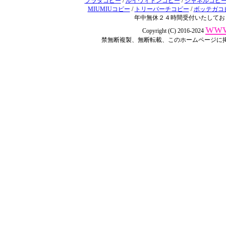
プラダコピー
/
ルイヴィトンコピー
/
シャネルコピ
MIUMIUコピー
/
トリーバーチコピー
/
ボッテガコ
年中無休２４時間受付いたしてお
www
Copyright (C) 2016-2024
禁無断複製、無断転載、このホームページに