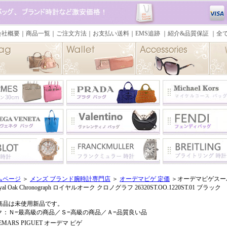
ムページ
＞
メンズ ブランド腕時計専門店
＞
オーデマピゲ 定価
＞オーデマピゲスーパー
yal Oak Chronograph ロイヤルオーク クロノグラフ 26320ST.OO.1220ST.01 ブラック
商品は未使用新品です。
ク：Ｎ=最高級の商品／Ｓ=高級の商品／Ａ=品質良い品
EMARS PIGUET オーデマ ピゲ