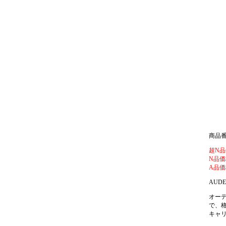
商品番号
超N品
N品価
A品価
AUDE
オー
で、
キャリ