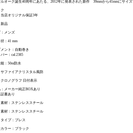
ルオーク誕生40周年にあたる、2012年に発表された新作 39mmから41mmにサイ
ック
：当店オリジナル保証3年
：新品
ズ：メンズ
径：41 mm
ブメント：自動巻き
ー：cal.2385
能：50m防水
：サファイアクリスタル風防
：クロノグラフ 日付表示
：メーカー純正BOXあり
保証書あり
ス素材：ステンレススチール
ト素材：ステンレススチール
トタイプ：ブレス
盤カラー：ブラック