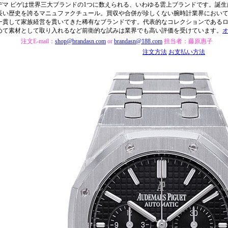
デマ ピゲは世界三大ブランドの1つに数えられる、いわゆる雲上ブランドです。誕生は
長い歴史を誇るマニュファクチュール。買収や合併が珍しくない腕時計業界におい
一貫して家族経営を貫いてきた稀有なブランドです。代表的なコレクションであるロ
めて素材として取り入れるなど前衛的な試みは業界でも高い評価を受けています。
注文E-mail：
shop@brandasn.com
or
brandasn@188.com
担当者：藤原惠子
注文方法
お支払い方法