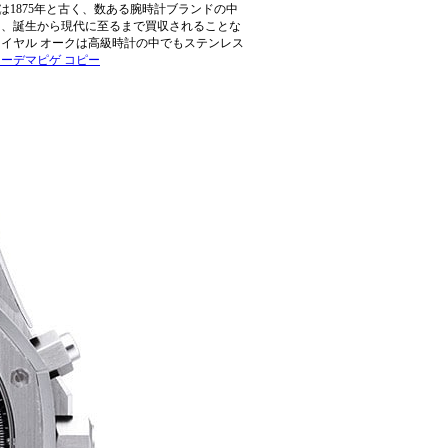
1875年と古く、数ある腕時計ブランドの中
て、誕生から現代に至るまで買収されることな
イヤル オークは高級時計の中でもステンレス
オーデマピゲ コピー