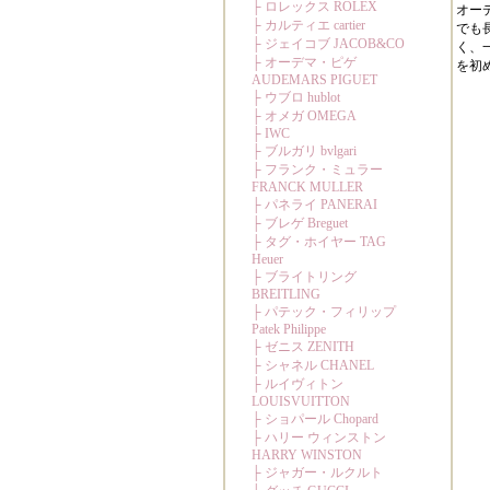
オー
でも
く、
を初