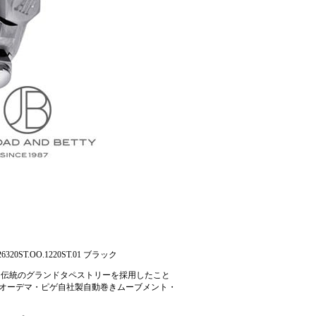
320ST.OO.1220ST.01 ブラック
ク伝統のグランドタペストリーを採用したこと
るオーデマ・ピゲ自社製自動巻きムーブメント・