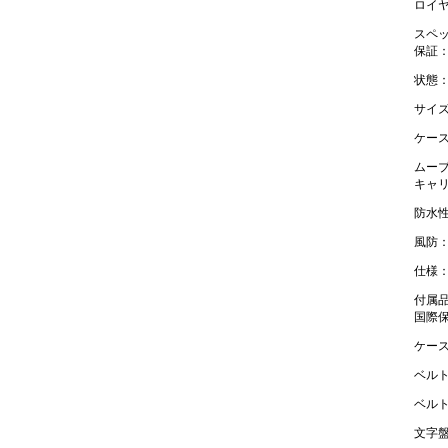
ロイヤ
スペ
保証
状態
サイ
ケース
ムー
キャリバ
防水性
風防
仕様
付属品
国際
ケー
ベル
ベル
文字