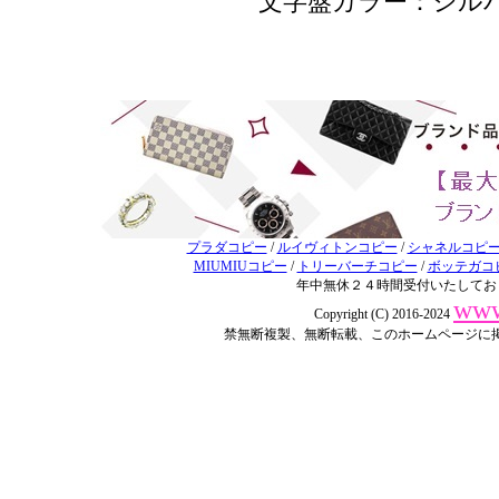
文字盤カラー：シル
プラダコピー
/
ルイヴィトンコピー
/
シャネルコピ
MIUMIUコピー
/
トリーバーチコピー
/
ボッテガコ
年中無休２４時間受付いたしてお
www
Copyright (C) 2016-2024
禁無断複製、無断転載、このホームページに