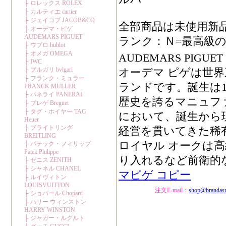
全部商品は未使用新
ランク：Ｎ=最高級の
AUDEMARS PIGU
オーデマ ピゲは世
ランドです。誕生は1
歴史を誇るマニュフ
において、誕生から
経営を貫いてきた稀
ロイヤル オークは
り入れるなど前衛的
マピゲ コピー
注文E-mail：
shop@brandas