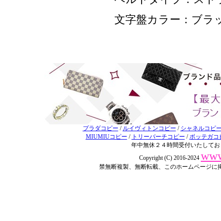
文字盤カラー：ブラ
プラダコピー
/
ルイヴィトンコピー
/
シャネルコピ
MIUMIUコピー
/
トリーバーチコピー
/
ボッテガコ
年中無休２４時間受付いたしてお
www
Copyright (C) 2016-2024
禁無断複製、無断転載、このホームページに