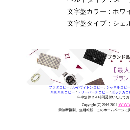
文字盤カラー：ホワ
文字盤タイプ：シェ
プラダコピー
/
ルイヴィトンコピー
/
シャネルコピ
MIUMIUコピー
/
トリーバーチコピー
/
ボッテガコ
年中無休２４時間受付いたしてお
www
Copyright (C) 2016-2024
禁無断複製、無断転載、このホームページに