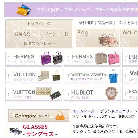
ホームページ
＞
ブランドジュエリー
タンセル ドゥ カルティエ B4086347
全部商品は未使用新品です。
ランク：Ｎ=最高級の商品／Ｓ=高級の