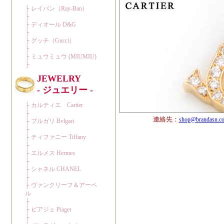
連絡先：
shop@brandasn.c