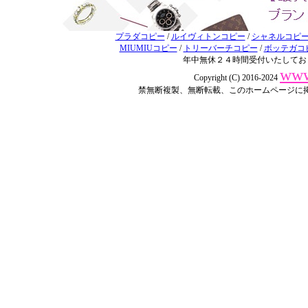
プラダコピー
/
ルイヴィトンコピー
/
シャネルコピ
MIUMIUコピー
/
トリーバーチコピー
/
ボッテガコ
年中無休２４時間受付いたしてお
www
Copyright (C) 2016-2024
禁無断複製、無断転載、このホームページに