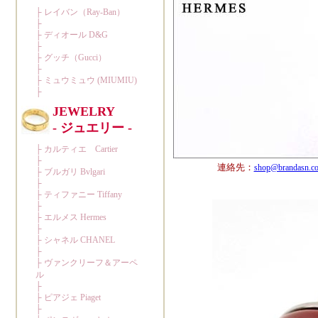
連絡先：
shop@brandasn.c