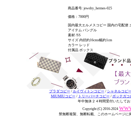
商品番号: jewelry_hermes-025
価格：7000円
国内最大エルメスコピー 国内の宅配便 
アイテム バングル
素材 /SS
サイズ 内径約16cmx幅約1cm
カラー レッド
付属品 ボックス
プラダコピー
/
ルイヴィトンコピー
/
シャネルコピ
MIUMIUコピー
/
トリーバーチコピー
/
ボッテガコ
年中無休２４時間受付いたしてお
www
Copyright (C) 2016-2024
禁無断複製、無断転載、このホームページに