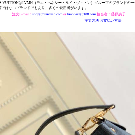
UIS VUITTONはLVMH（モエ・ヘネシー・ルイ・ヴィトン）グループのブランド
言ではないブランドでもあり、多くの愛用者がいます。
注文E-mail：
shop@brandasn.com
or
brandasn@188.com
担当者：藤原惠子
注文方法
お支払い方法