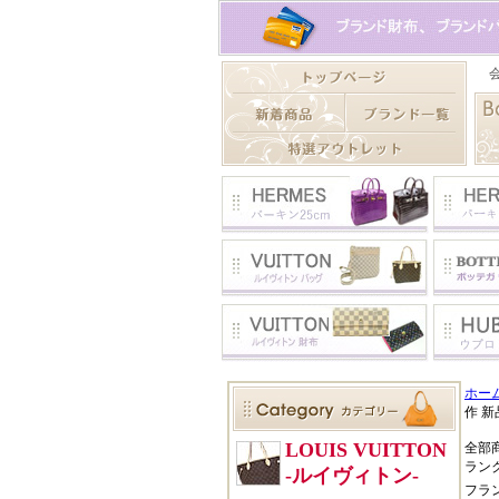
ホー
作 新
全部
ラン
フラ