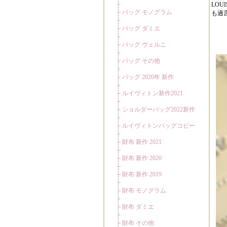
LO
も過