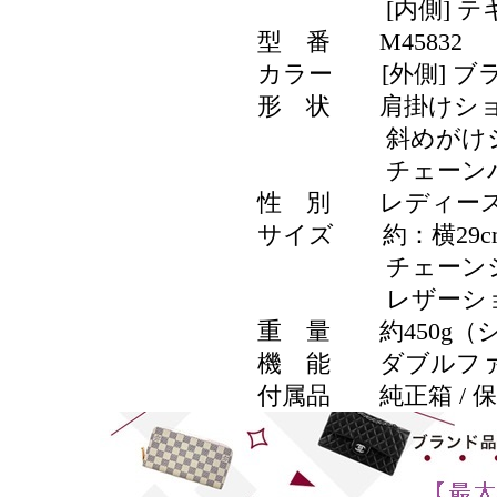
[内側] テキ
型 番 M45832
カラー [外側] ブラ
形 状 肩掛けショ
斜めがけショ
チェーンバ
性 別 レディー
サイズ 約：横29cm ×
チェーンショルダ
レザーショルダー長
重 量 約450g（
機 能 ダブルファス
付属品 純正箱 / 保