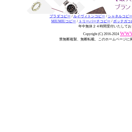
プラダコピー
/
ルイヴィトンコピー
/
シャネルコピ
MIUMIUコピー
/
トリーバーチコピー
/
ボッテガコ
年中無休２４時間受付いたしてお
www
Copyright (C) 2016-2024
禁無断複製、無断転載、このホームページに