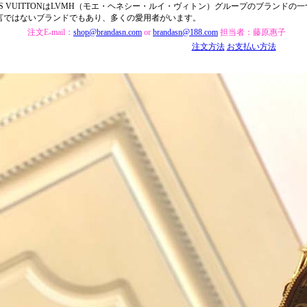
UIS VUITTONはLVMH（モエ・ヘネシー・ルイ・ヴィトン）グループのブランド
言ではないブランドでもあり、多くの愛用者がいます。
注文E-mail：
shop@brandasn.com
or
brandasn@188.com
担当者：藤原惠子
注文方法
お支払い方法