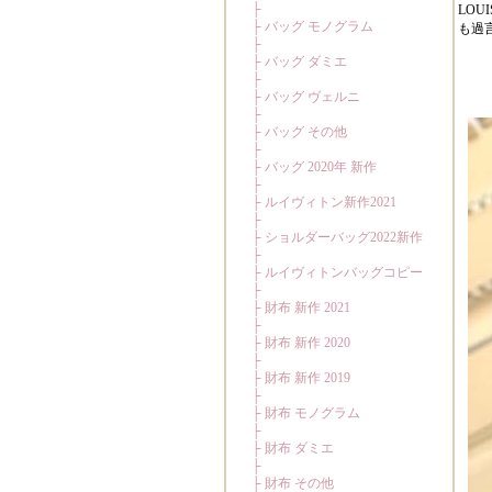
LO
も過