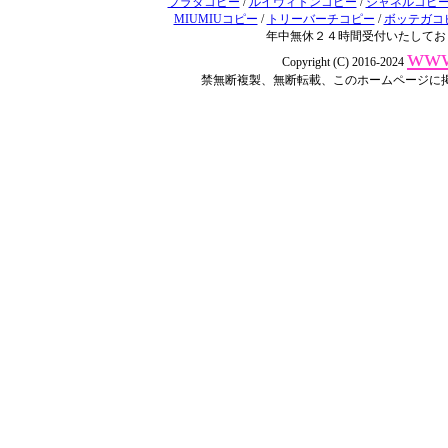
プラダコピー
/
ルイヴィトンコピー
/
シャネルコピ
MIUMIUコピー
/
トリーバーチコピー
/
ボッテガコ
年中無休２４時間受付いたしてお
www
Copyright (C) 2016-2024
禁無断複製、無断転載、このホームページに