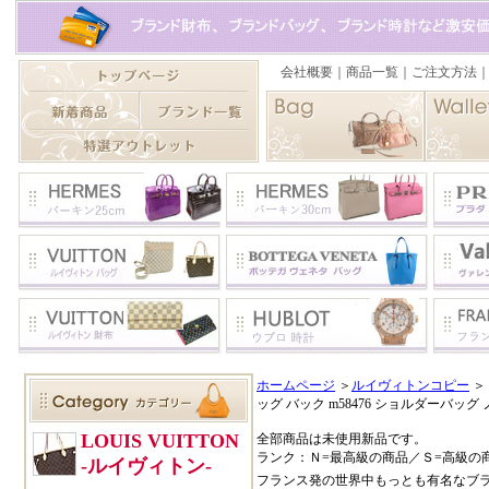
ホームページ
＞
ルイヴィトンコピー
＞
ッグ バック m58476 ショルダーバッ
全部商品は未使用新品です。
ランク：Ｎ=最高級の商品／Ｓ=高級の
フランス発の世界中もっとも有名なブ