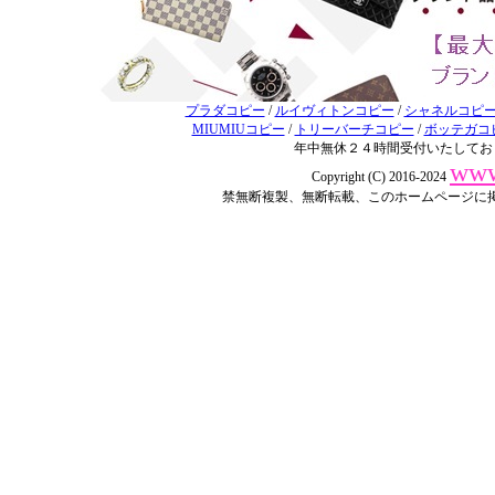
プラダコピー
/
ルイヴィトンコピー
/
シャネルコピ
MIUMIUコピー
/
トリーバーチコピー
/
ボッテガコ
年中無休２４時間受付いたしてお
www
Copyright (C) 2016-2024
禁無断複製、無断転載、このホームページに