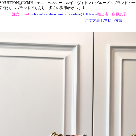
UIS VUITTONはLVMH（モエ・ヘネシー・ルイ・ヴィトン）グループのブランド
言ではないブランドでもあり、多くの愛用者がいます。
注文E-mail：
shop@brandasn.com
or
brandasn@188.com
担当者：藤原惠子
注文方法
お支払い方法