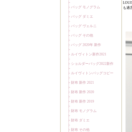
LO
も過