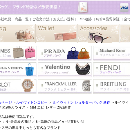
ムページ
＞
ルイヴィトンコピー
＞
ルイヴィトン ショルダーバッグ 新作
＞ルイヴィ
 M20680 ツイスト MM エピ･レザー 2022新作
商品は未使用新品です。
ク：Ｎ=最高級の商品／Ｓ=高級の商品／Ａ=品質良い品
ンス発の世界中もっとも有名なブランド