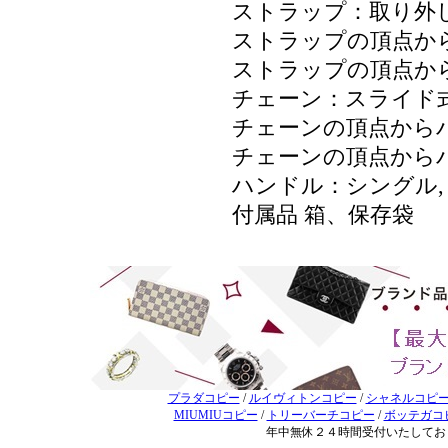
ストラップ：取り外し
ストラップの頂点からバ
ストラップの頂点からバ
チェーン：スライド式
チェーンの頂点からバッ
チェーンの頂点からバッ
ハンドル：シングル,
付属品 箱、保存袋
プラダコピー
/
ルイヴィトンコピー
/
シャネルコピ
MIUMIUコピー
/
トリーバーチコピー
/
ボッテガコ
年中無休２４時間受付いたしてお