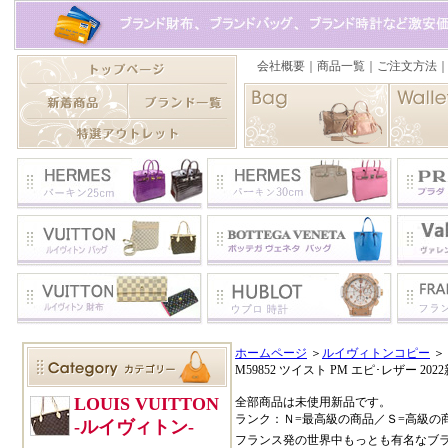
ホームページ
＞
ルイヴィトンコピー
＞
M59852 ツイスト PM エピ･レザー 202
全部商品は未使用新品です。
ランク：Ｎ=最高級の商品／Ｓ=高級の
フランス発の世界中もっとも有名なブ