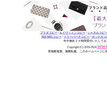
プラダコピー
/
ルイヴィトンコピー
/
シャネルコピ
MIUMIUコピー
/
トリーバーチコピー
/
ボッテガコ
年中無休２４時間受付いたしてお
www
Copyright (C) 2016-2024
禁無断複製、無断転載、このホームページに