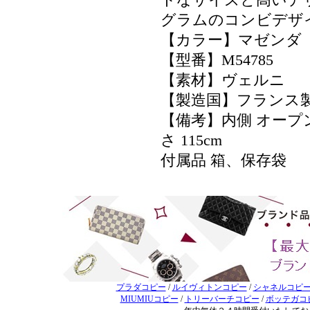
トなサイズと高いデ
グラムのコンビデザ
【カラー】マゼンダ
【型番】M54785
【素材】ヴェルニ
【製造国】フランス
【備考】内側 オープ
さ 115cm
付属品 箱、保存袋
プラダコピー
/
ルイヴィトンコピー
/
シャネルコピ
MIUMIUコピー
/
トリーバーチコピー
/
ボッテガコ