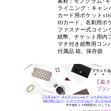
素材：モノグラム･
ライニング：キャン
カード用ポケットx16
IDカード、名刺用ポ
ファスナー式コイン
紙幣、チケット用内
マチ付き紙幣用コン
付属品 箱、保存袋
プラダコピー
/
ルイヴィトンコピー
/
シャネルコピ
MIUMIUコピー
/
トリーバーチコピー
/
ボッテガコ
年中無休２４時間受付いたしてお
www