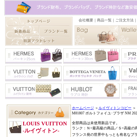
ホームページ
＞
ルイヴィトンコピー
＞
M81807 ポルトフォイユ･ブラザ NM 20
全部商品は未使用新品です。
ランク：Ｎ=最高級の商品／Ｓ=高級の
フランス発の世界中もっとも有名なブ