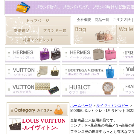
ホームページ
＞
ルイヴィトンコピー
＞
M00963 ポルト クレ・LV ラビット 202
全部商品は未使用新品です。
ランク：Ｎ=最高級の商品／Ｓ=高級の
フランス発の世界中もっとも有名なブ