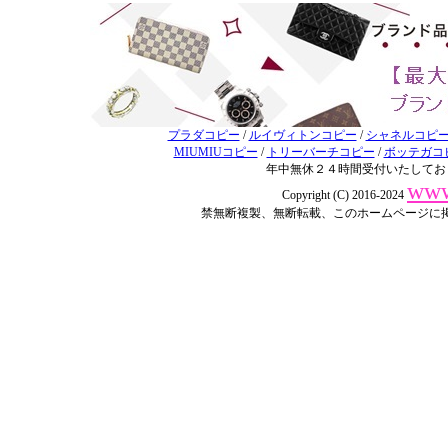
プラダコピー
/
ルイヴィトンコピー
/
シャネルコピ
MIUMIUコピー
/
トリーバーチコピー
/
ボッテガコ
年中無休２４時間受付いたしてお
www
Copyright (C) 2016-2024
禁無断複製、無断転載、このホームページに