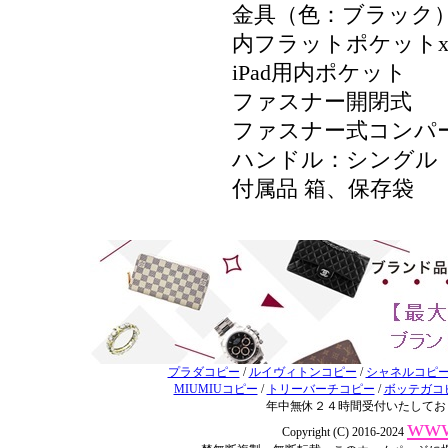
金具（色：ブラック
内フラットポケットx
iPad用内ポケット
ファスナー開閉式
ファスナー式コンパ
ハンドル：シングル
付属品 箱、保存袋
プラダコピー
/
ルイヴィトンコピー
/
シャネルコピ
MIUMIUコピー
/
トリーバーチコピー
/
ボッテガコ
年中無休２４時間受付いたしてお
www
Copyright (C) 2016-2024