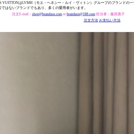
UIS VUITTONはLVMH（モエ・ヘネシー・ルイ・ヴィトン）グループのブランド
言ではないブランドでもあり、多くの愛用者がいます。
注文E-mail：
shop@brandasn.com
or
brandasn@188.com
担当者：藤原惠子
注文方法
お支払い方法