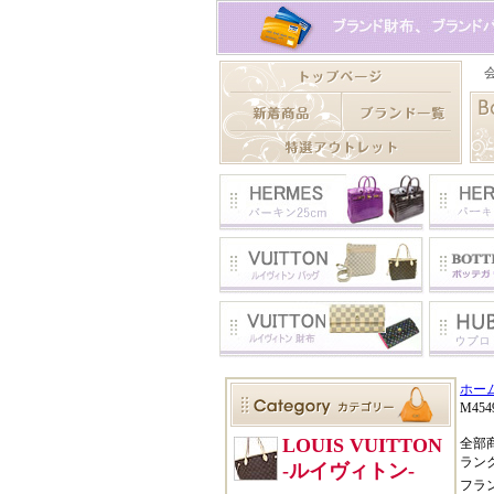
ホー
M45
全部
ラン
フラ