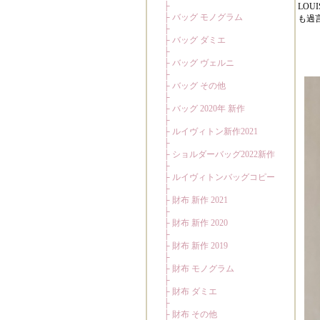
LO
も過