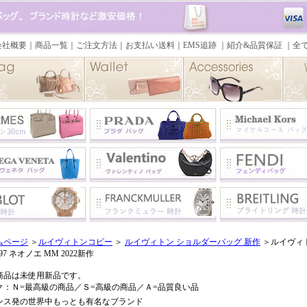
ムページ
＞
ルイヴィトンコピー
＞
ルイヴィトン ショルダーバッグ 新作
＞ルイヴィト
497 ネオノエ MM 2022新作
商品は未使用新品です。
ク：Ｎ=最高級の商品／Ｓ=高級の商品／Ａ=品質良い品
ンス発の世界中もっとも有名なブランド