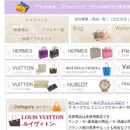
ホームページ
＞
ルイヴィトンコピー
＞
グ モノグラム ミニジップドホーボー M550
全部商品は未使用新品です。
ランク：Ｎ=最高級の商品／Ｓ=高級の
フランス発の世界中もっとも有名なブ