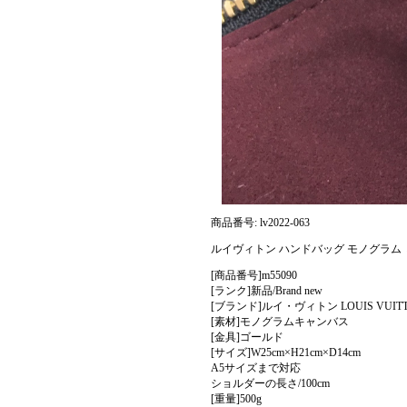
商品番号: lv2022-063
ルイヴィトン ハンドバッグ モノグラム ミニ
[商品番号]m55090
[ランク]新品/Brand new
[ブランド]ルイ・ヴィトン LOUIS VUIT
[素材]モノグラムキャンバス
[金具]ゴールド
[サイズ]W25cm×H21cm×D14cm
A5サイズまで対応
ショルダーの長さ/100cm
[重量]500g