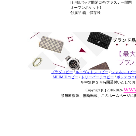
[仕様]バッグ開閉口/Wファスナー開閉
オープンポケット1
付属品 箱、保存袋
プラダコピー
/
ルイヴィトンコピー
/
シャネルコピ
MIUMIUコピー
/
トリーバーチコピー
/
ボッテガコ
年中無休２４時間受付いたしてお
www
Copyright (C) 2016-2024
禁無断複製、無断転載、このホームページに