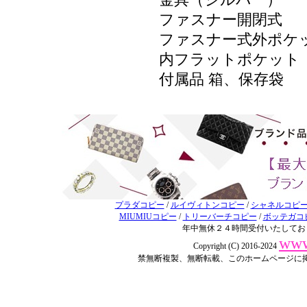
金具（シルバー）
ファスナー開閉式
ファスナー式外ポケ
内フラットポケット
付属品 箱、保存袋
プラダコピー
/
ルイヴィトンコピー
/
シャネルコピ
MIUMIUコピー
/
トリーバーチコピー
/
ボッテガコ
年中無休２４時間受付いたしてお
www
Copyright (C) 2016-2024
禁無断複製、無断転載、このホームページに