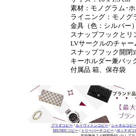
素材：モノグラム･
ライニング：モノグ
金具（色：シルバー
スナップフックとリングにL
LVサークルのチャー
スナップフック開閉
キーホルダー兼バッ
付属品 箱、保存袋
プラダコピー
/
ルイヴィトンコピー
/
シャネルコピ
MIUMIUコピー
/
トリーバーチコピー
/
ボッテガコ
年中無休２４時間受付いたしてお