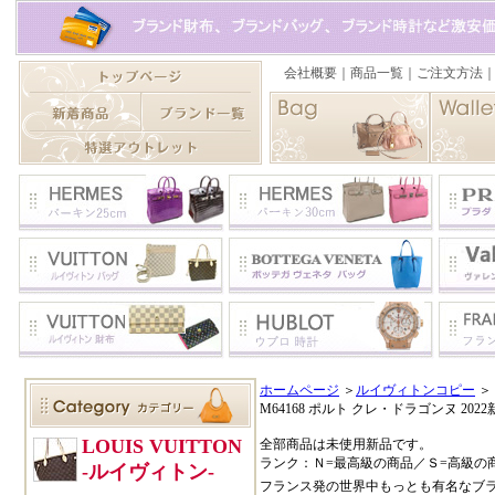
ホームページ
＞
ルイヴィトンコピー
＞
M64168 ポルト クレ・ドラゴンヌ 2022
全部商品は未使用新品です。
ランク：Ｎ=最高級の商品／Ｓ=高級の
フランス発の世界中もっとも有名なブ