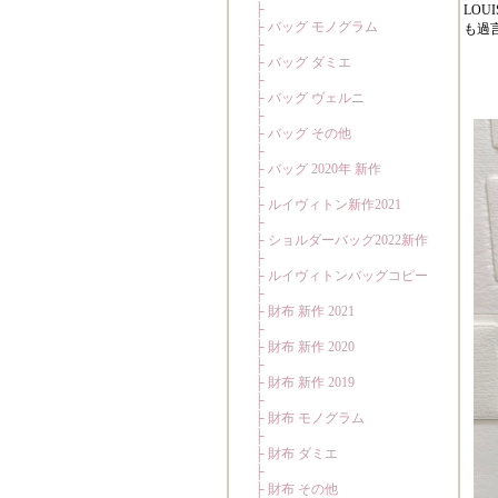
LO
も過