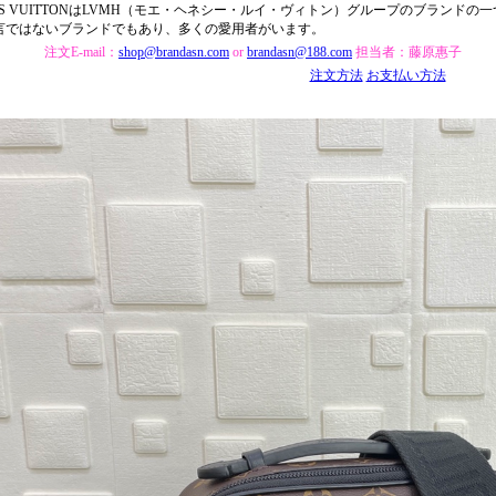
UIS VUITTONはLVMH（モエ・ヘネシー・ルイ・ヴィトン）グループのブランド
言ではないブランドでもあり、多くの愛用者がいます。
注文E-mail：
shop@brandasn.com
or
brandasn@188.com
担当者：藤原惠子
注文方法
お支払い方法