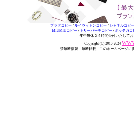
プラダコピー
/
ルイヴィトンコピー
/
シャネルコピ
MIUMIUコピー
/
トリーバーチコピー
/
ボッテガコ
年中無休２４時間受付いたしてお
www
Copyright (C) 2016-2024
禁無断複製、無断転載、このホームページに