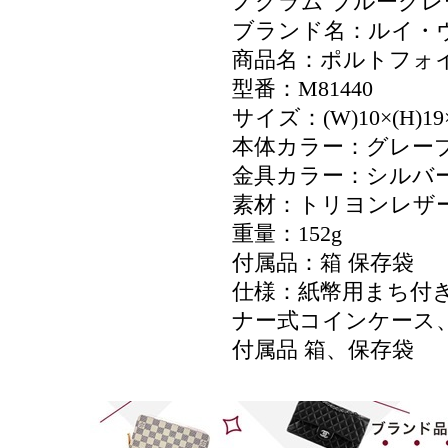
ノグラム ブルーグレー
ブランド名：ルイ・ヴィト
商品名：ポルトフォ
型番：M81440
サイズ：(W)10×(H)19×
本体カラー：グレーブ
金具カラー：シルバ
素材：トリヨンレザ
重量：152g
付属品：箱 保存袋
仕様：紙幣用まち付
ナー式コインケース、
付属品 箱、保存袋