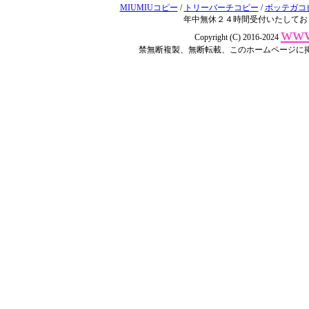
MIUMIUコピー
/
トリーバーチコピー
/
ボッテガコ
年中無休２４時間受付いたしてお
www
Copyright (C) 2016-2024
禁無断複製、無断転載、このホームページに