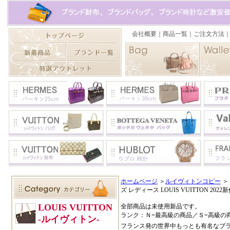
ホームページ
＞
ルイヴィトンコピー
＞
ズ レディース LOUIS VUITTON 2022
全部商品は未使用新品です。
ランク：Ｎ=最高級の商品／Ｓ=高級の
フランス発の世界中もっとも有名なブ