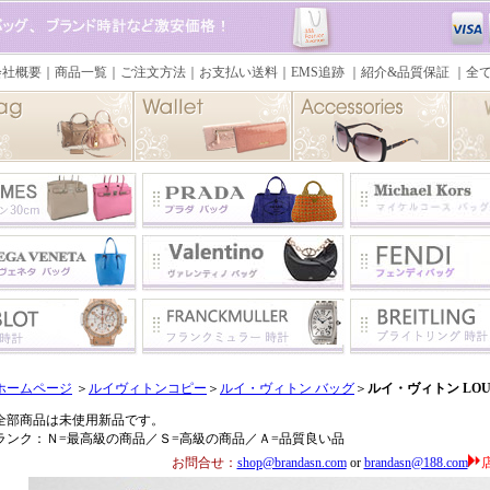
ホームページ
＞
ルイヴィトンコピー
＞
ルイ・ヴィトン バッグ
＞
ルイ・ヴィトン LOUI
全部商品は未使用新品です。
ランク：Ｎ=最高級の商品／Ｓ=高級の商品／Ａ=品質良い品
お問合せ：
shop@brandasn.com
or
brandasn@188.com