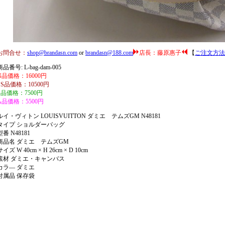
お問合せ：
shop@brandasn.com
or
brandasn@188.com
店長：藤原惠子
【
ご注文方法
商品番号: L-bag-dam-005
N品価格：16000円
SS品価格：10500円
S品価格：7500円
A品価格：5500円
ルイ・ヴィトン LOUISVUITTON ダミエ テムズGM N48181
タイプ ショルダーバッグ
型番 N48181
商品名 ダミエ テムズGM
サイズ W 40cm × H 26cm × D 10cm
素材 ダミエ・キャンバス
カラ― ダミエ
付属品 保存袋