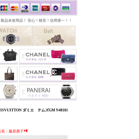
SVUITTON ダミエ テムズGM N48181
店長：藤原惠子