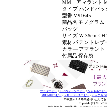
MM アマラント M
タイプ ハンドバッ
型番 M91645
商品名 モノグラ
バッグ
サイズ W 36cm × H 2
素材 パテントレザ
カラ― アマラント
付属品 保存袋
プラダコピー
/
ルイヴィトンコピー
/
シャネルコピ
MIUMIUコピー
/
トリーバーチコピー
/
ボッテガコ
年中無休２４時間受付いたしてお
Copyright (C) 2016-20