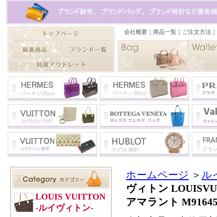
ホームページ
＞
ル
ヴィトン LOUIS
アマラント M916