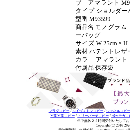
ブ アマラント M9
タイプ ショルダー
型番 M93599
商品名 モノグラ
ーバッグ
サイズ W 25cm × H 1
素材 パテントレザ
カラ― アマラント
付属品 保存袋
プラダコピー
/
ルイヴィトンコピー
/
シャネルコピ
MIUMIUコピー
/
トリーバーチコピー
/
ボッテガコ
年中無休２４時間受付いたしてお
Copyright (C) 2016-20