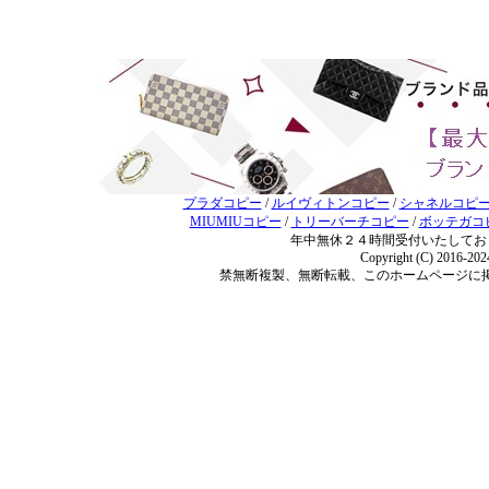
プラダコピー
/
ルイヴィトンコピー
/
シャネルコピ
MIUMIUコピー
/
トリーバーチコピー
/
ボッテガコ
年中無休２４時間受付いたしてお
Copyright (C) 2016-20
禁無断複製、無断転載、このホームページに